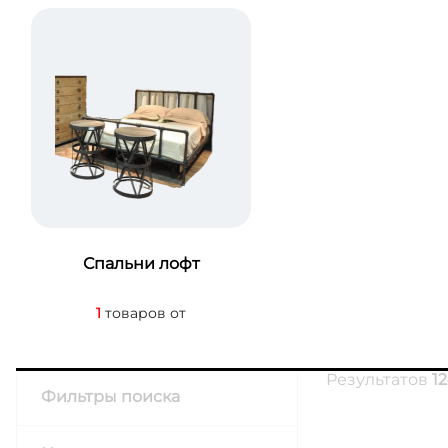
Спальни лофт
1
товаров от
Результатов
12
Фильтры поиска