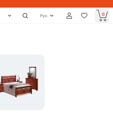
0
Рус.