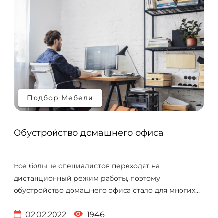
создании комфортного рабочего места.
Подбор Мебели
Подбор Мебели
Обустройство домашнего офиса
Все больше специалистов переходят на
дистанционный режим работы, поэтому
обустройство домашнего офиса стало для многих
первоочередной задачей. Если вы работаете из
02.02.2022
1946
дома, важно создать современное и удобное