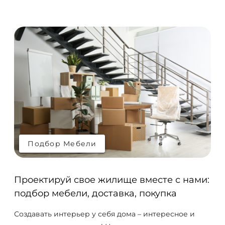
пространство для работы, чтобы оставаться
эффективным и сохранять рабочий настрой.
Подбор Мебели
Подбор Мебели
Проектируй свое жилище вместе с нами:
подбор мебели, доставка, покупка
Создавать интерьер у себя дома – интересное и