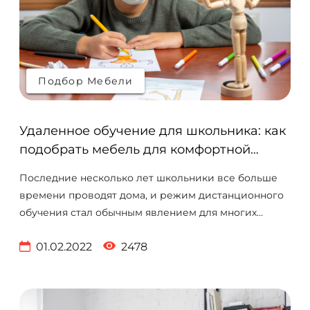
Подбор Мебели
Подбор Мебели
Удаленное обучение для школьника: как
подобрать мебель для комфортной
учебы дома
Последние несколько лет школьники все больше
времени проводят дома, и режим дистанционного
обучения стал обычным явлением для многих
семей. Конечно, удаленное обучение ругают за
01.02.2022
2478
неэффективность, но в большинстве случаев
родителям не дают выбора. Если вы хотите, чтобы
дистанционное обучение не помешало ребенку
получать новые знания, нужно позаботиться о