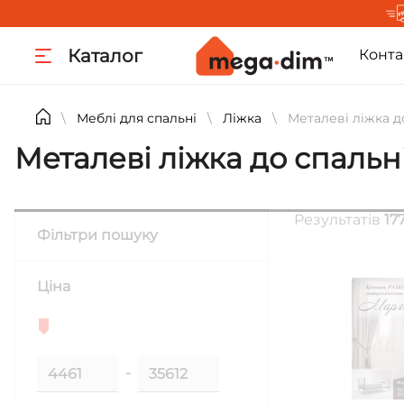
Каталог
Конта
Меблі для спальні
Ліжка
Металеві ліжка д
\
\
\
Металеві ліжка до спальн
Результатів
177
Фільтри пошуку
Ціна
-