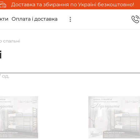
Доставка та збирання по Україні безкоштовно!
кти
Оплата і доставка
о спальні
і
 од.