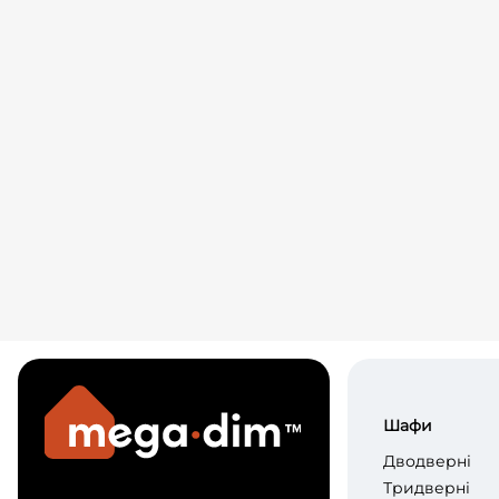
Шафи
Дводверні
Тридверні