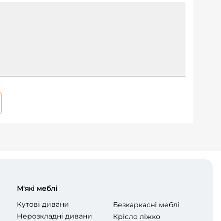
М'які меблі
Кутові дивани
Безкаркасні меблі
Нерозкладні дивани
Крісло ліжко