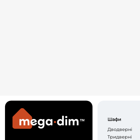
Шафи
Дводверні
Тридверні