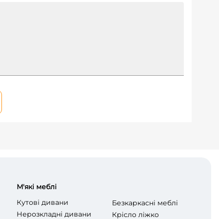
М'які меблі
Кутові дивани
Безкаркасні меблі
Нерозкладні дивани
Крісло ліжко