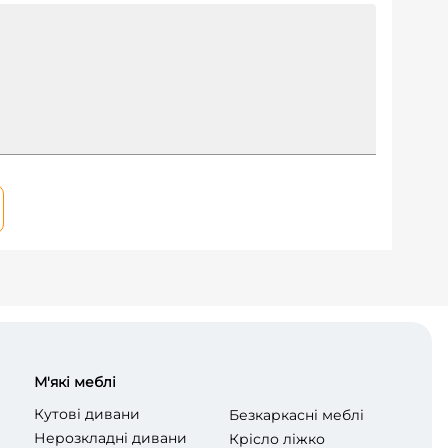
М'які меблі
Кутові дивани
Безкаркасні меблі
Нерозкладні дивани
Крісло ліжко