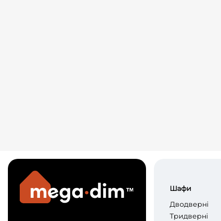
Шафи
Дводверні
Тридверні