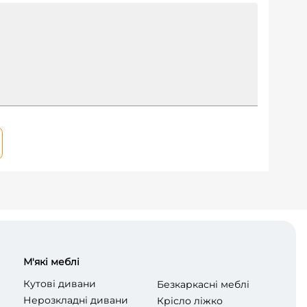
М'які меблі
Кутові дивани
Безкаркасні меблі
Нерозкладні дивани
Крісло ліжко