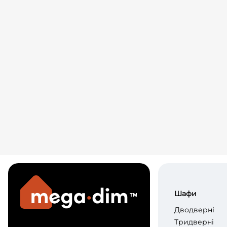
Шафи
Дводверні
Тридверні