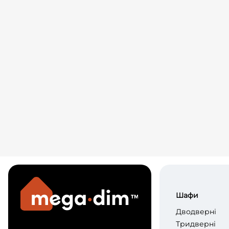
Шафи
Дводверні
Тридверні