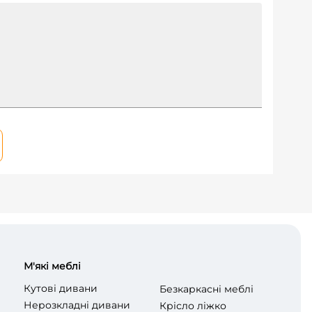
М'які меблі
Кутові дивани
Безкаркасні меблі
Нерозкладні дивани
Крісло ліжко