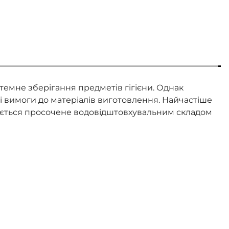
темне зберігання предметів гігієни. Однак
ві вимоги до матеріалів виготовлення. Найчастіше
товується просочене водовідштовхувальним складом