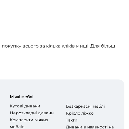
купку всього за кілька кліків миші. Для більш
М'які меблі
Кутові дивани
Безкаркасні меблі
Нерозкладні дивани
Крісло ліжко
Комплекти м'яких
Таxти
меблів
Дивани в наявності на