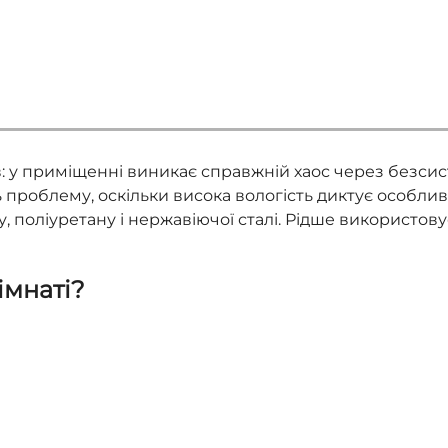
в: у приміщенні виникає справжній хаос через безсис
ь проблему, оскільки висока вологість диктує особли
ку, поліуретану і нержавіючої сталі. Рідше викорис
імнаті?