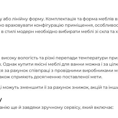
 або лінійну форму. Комплектація та форма меблів
но враховувати конфігурацію приміщення, особливост
 в стилі модерн необхідно вибирати меблі зі скла та 
 високу вологість та різкі перепади температури при
Однак купити якісні меблі для ванни можна і за цілк
ься за рахунок співпраці з провідними виробниками
також сприяють досягненню поставленої мети.
ці можуть зменшити її за рахунок знижок, акцій та інш
у
нію ще й завдяки зручному сервісу, який включає: