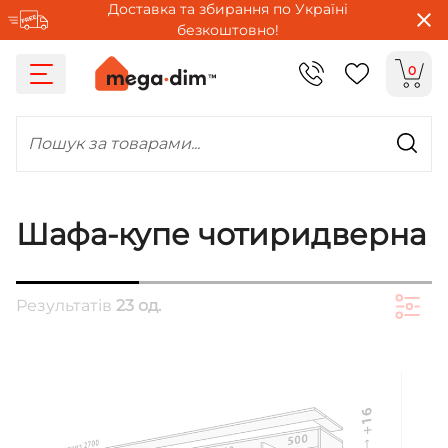
Доставка та збирання по Україні
безкоштовно!
0
Пошук за товарами...
Шафа-купе чотиридверна
Результатів
23 од.