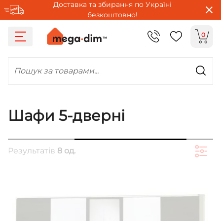
Доставка та збирання по Україні
безкоштовно!
0
Пошук за товарами...
Шафи 5-дверні
Результатів
8 од.