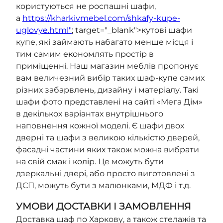
користуються не роспашні шафи,
а
https://kharkivmebel.com/shkafy-kupe-
uglovye.html"
; target="_blank">кутові шафи
купе, які займають набагато менше місця і
тим самим економлять простір в
приміщенні. Наш магазин меблів пропонує
вам величезний вибір таких шаф-купе самих
різних забарвлень, дизайну і матеріалу. Такі
шафи фото представлені на сайті «Мега Дім»
в декількох варіантах внутрішнього
наповнення кожної моделі. Є шафи двох
дверні та шафи з великою кількістю дверей,
фасадні частини яких також можна вибрати
на свій смак і колір. Це можуть бути
дзеркальні двері, або просто виготовлені з
ДСП, можуть бути з малюнками, МДФ і т.д.
УМОВИ ДОСТАВКИ І ЗАМОВЛЕННЯ
Доставка шаф по Харкову, а також стелажів та