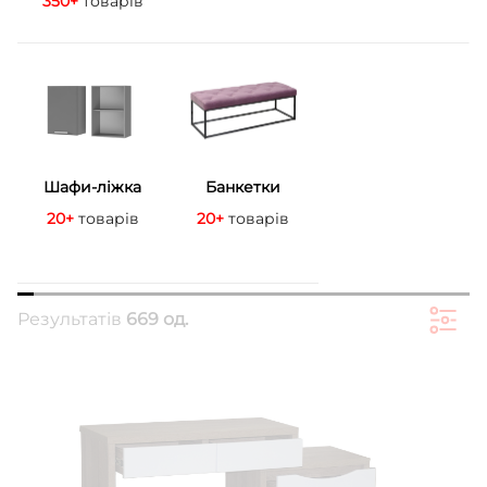
350+
товарів
Шафи-ліжка
Банкетки
20+
товарів
20+
товарів
Результатів
669 од.