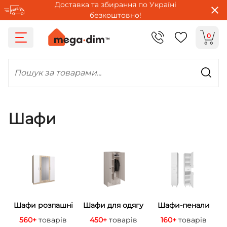
Доставка та збирання по Україні
безкоштовно!
0
Пошук за товарами...
Шафи
Шафи розпашні
Шафи для одягу
Шафи-пенали
560+
товарів
450+
товарів
160+
товарів