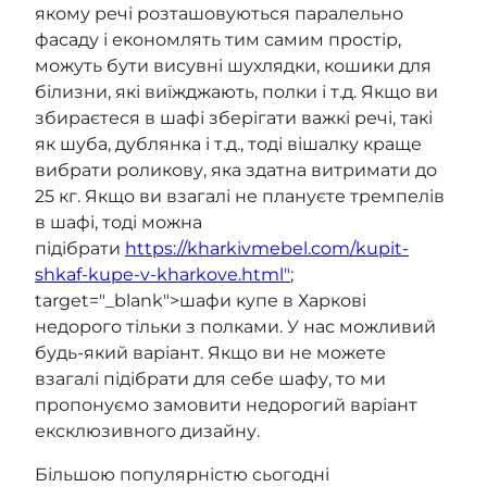
якому речі розташовуються паралельно
фасаду і економлять тим самим простір,
можуть бути висувні шухлядки, кошики для
білизни, які виїжджають, полки і т.д. Якщо ви
збираєтеся в шафі зберігати важкі речі, такі
як шуба, дублянка і т.д., тоді вішалку краще
вибрати роликову, яка здатна витримати до
25 кг. Якщо ви взагалі не плануєте тремпелів
в шафі, тоді можна
підібрати
https://kharkivmebel.com/kupit-
shkaf-kupe-v-kharkove.html"
;
target="_blank">шафи купе в Харкові
недорого тільки з полками. У нас можливий
будь-який варіант. Якщо ви не можете
взагалі підібрати для себе шафу, то ми
пропонуємо замовити недорогий варіант
ексклюзивного дизайну.
Більшою популярністю сьогодні