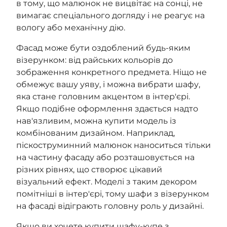
в тому, що малюнок не вицвітає на сонці, не
вимагає спеціального догляду і не реагує на
вологу або механічну дію.
Фасад може бути оздоблений будь-яким
візерунком: від райських кольорів до
зображення конкретного предмета. Ніщо не
обмежує вашу уяву, і можна вибрати шафу,
яка стане головним акцентом в інтер'єрі.
Якщо подібне оформлення здається надто
нав'язливим, можна купити модель із
комбінованим дизайном. Наприклад,
піскоструминний малюнок наноситься тільки
на частину фасаду або розташовується на
різних рівнях, що створює цікавий
візуальний ефект. Моделі з таким декором
помітніші в інтер'єрі, тому шафи з візерунком
на фасаді відіграють головну роль у дизайні.
Якщо ви хочете купити шафу-купе з