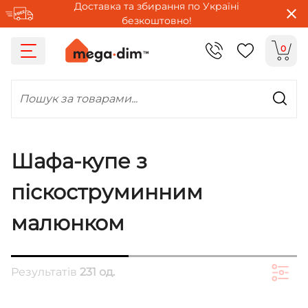
Доставка та збирання по Україні
безкоштовно!
0
Пошук за товарами...
Шафа-купе з
піскоструминним
малюнком
Результатів
231 од.