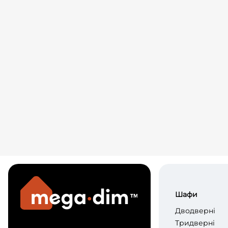
Шафи
Дводверні
Тридверні