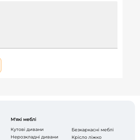
М'які меблі
Кутові дивани
Безкаркасні меблі
Нерозкладні дивани
Крісло ліжко