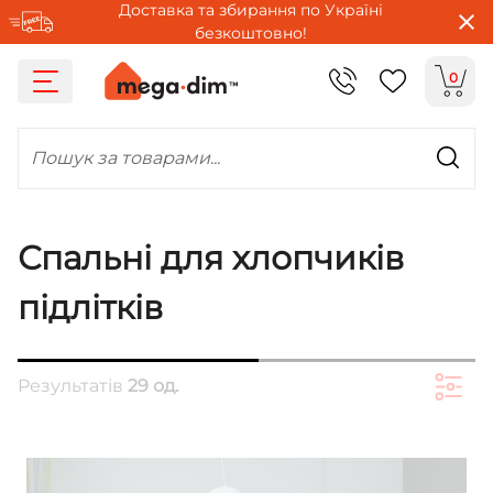
Доставка та збирання по Україні
безкоштовно!
0
Пошук за товарами...
Спальні для хлопчиків
підлітків
Результатів
29 од.