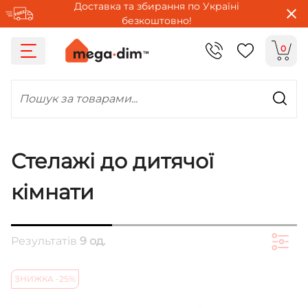
Доставка та збирання по Україні
безкоштовно!
0
Пошук за товарами...
Стелажі до дитячої
кімнати
Результатів
9 од.
ЗНИЖКА -25%