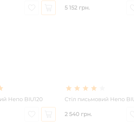
5 152 грн.
ий Непо BIU120
Стіл письмовий Непо BI
2 540 грн.