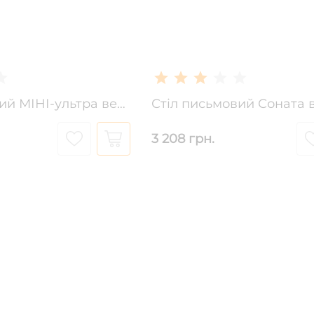
Стіл письмовий МІНІ-ультра венге темний
3 208 грн.