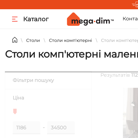
Каталог
Конта
Столи
Столи комп'ютерні
Столи комп'юте
\
\
\
Столи комп'ютерні мален
Результатів
112
Фільтри пошуку
Ціна
-