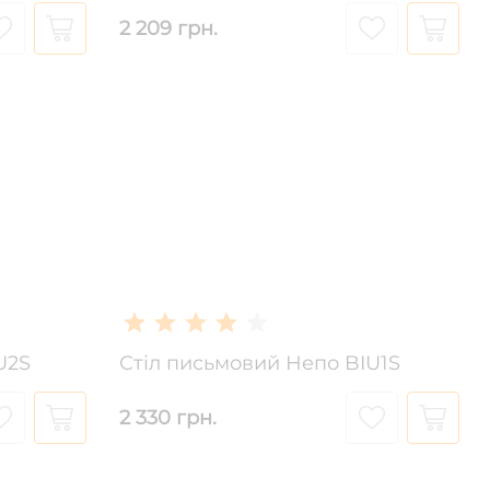
2 209 грн.
U2S
Стіл письмовий Непо BIU1S
2 330 грн.