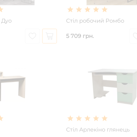
 Дуо
Стіл робочий Ромбо
5 709 грн.
Стіл Арлекіно глянець