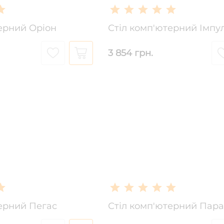
ерний Оріон
Стіл комп'ютерний Імпу
3 854 грн.
ерний Пегас
Стіл комп'ютерний Пар