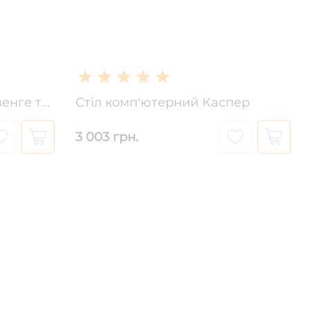
Стіл письмовий Соната венге тем./білий
Стіл комп'ютерний Каспер
3 003 грн.