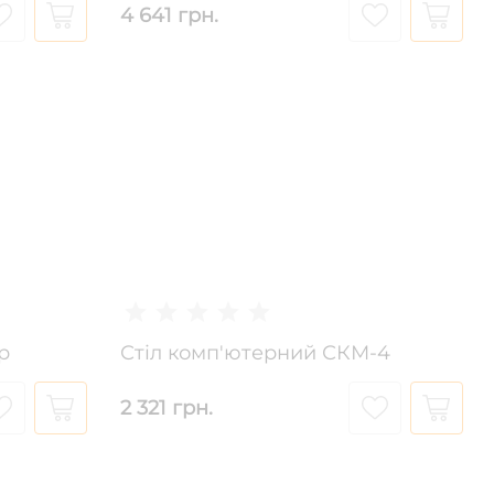
4 641 грн.
р
Стіл комп'ютерний СКМ-4
2 321 грн.