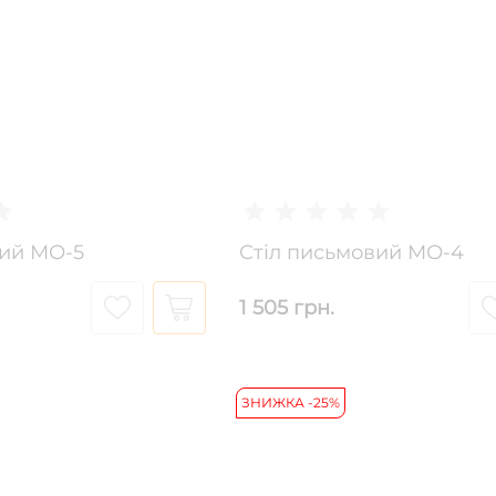
вий МО-5
Стіл письмовий МО-4
1 505 грн.
ЗНИЖКА -25%