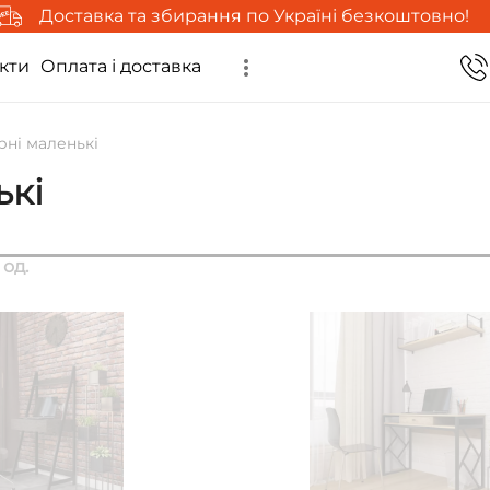
Доставка та збирання по Україні безкоштовно!
кти
Оплата і доставка
рні маленькі
ькі
 од.