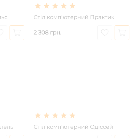
льс
Стіл комп'ютерний Практик
2 308 грн.
алель
Стіл комп'ютерний Одіссей