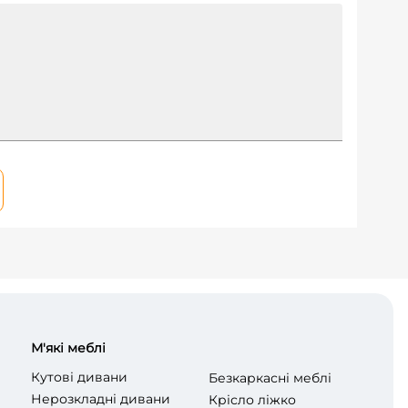
М'які меблі
Кутові дивани
Безкаркасні меблі
Нерозкладні дивани
Крісло ліжко