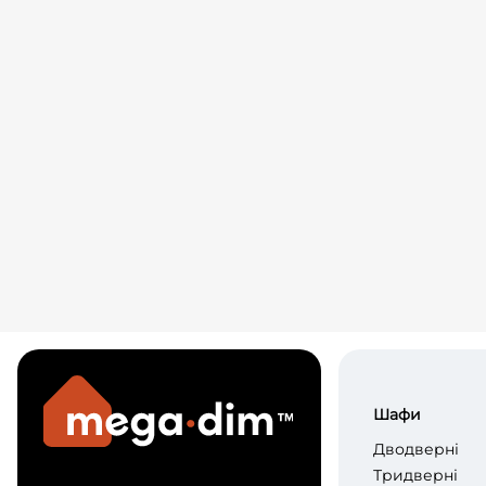
Шафи
Дводверні
Тридверні