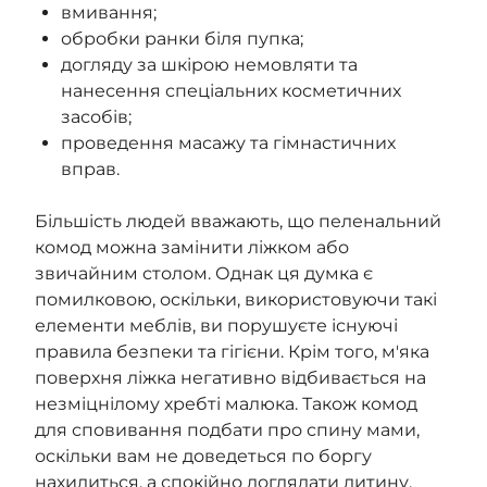
вмивання;
обробки ранки біля пупка;
догляду за шкірою немовляти та
нанесення спеціальних косметичних
засобів;
проведення масажу та гімнастичних
вправ.
Більшість людей вважають, що пеленальний
комод можна замінити ліжком або
звичайним столом. Однак ця думка є
помилковою, оскільки, використовуючи такі
елементи меблів, ви порушуєте існуючі
правила безпеки та гігієни. Крім того, м'яка
поверхня ліжка негативно відбивається на
незміцнілому хребті малюка. Також комод
для сповивання подбати про спину мами,
оскільки вам не доведеться по боргу
нахилиться, а спокійно доглядати дитину,