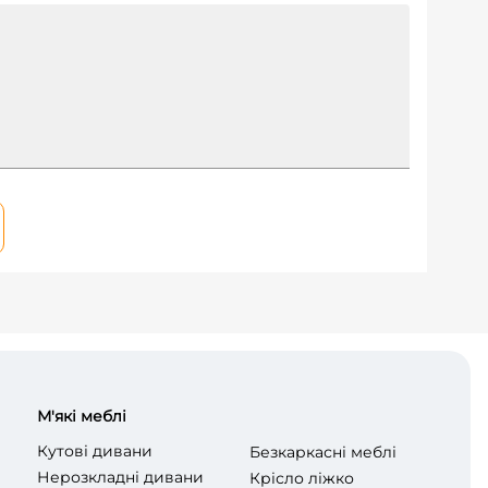
М'які меблі
Кутові дивани
Безкаркасні меблі
Нерозкладні дивани
Крісло ліжко