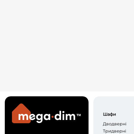
Шафи
Дводверні
Тридверні